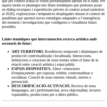
que pel context actual es veuen profundament alterats en el futur. Per
aquest motiu es plantegen tres línies temàtiques que pretenen posar
en diàleg recerques i experiències prèvies al context actual (anteriors
al 2020), exploracions i temptatives desplegades durant el context de
pandèmia que aporten noves estratègies adaptades a l’emergència
del moment i investigacions que configuren o visualitzen futurs
possibles.
Línies temàtiques que interconnecten recerca artística amb
escenaris de futur:
ART-TERRITORI.
Residències temporals i dinàmiques de
producció contextualitzada i localitzada. Interaccions,
definicions o creacions de nous termes sobre el futur de la
relació entre creació artística i espai públic.
ESPAIS-DISPOSITIUS.
Altres «estructures
d'emplaçament» per exposar, exhibir, contextualitzar o
socialitzar. Creació de nous entorns virtuals, mixtos o
presencials.
DESCODIFICACIÓ-ACTIVACIÓ.
Recerca de nous
llenguatges, art i performativitat, nova objectualitat, lectures
expandides, produccions per a altres públics.