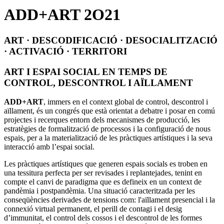
ADD+ART 2O21
ART · DESCODIFICACIÓ · DESOCIALITZACIÓ
· ACTIVACIÓ · TERRITORI
ART I ESPAI SOCIAL EN TEMPS DE
CONTROL, DESCONTROL I AÏLLAMENT
ADD+ART
, immers en el context global de control, descontrol i
aïllament, és un congrés que està orientat a debatre i posar en comú
projectes i recerques entorn dels mecanismes de producció, les
estratègies de formalització de processos i la configuració de nous
espais, per a la materialització de les pràctiques artístiques i la seva
interacció amb l’espai social.
Les pràctiques artístiques que generen espais socials es troben en
una tessitura perfect
a
per ser revisades i replantejades, tenint en
compte el canvi de paradigma que es defineix en un context de
pandèmia i postpandèmia. Una situació caracteritzada per les
conseqüències derivades de tensions com: l'aïllament presencial i la
connexió virtual permanent, el perill de contagi i el desig
d’immunitat, el control dels cossos i el descontrol de les formes