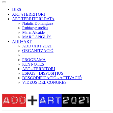
DIES
ART⇆TERRITORI
ART TERRITORI DATA
Natalia Domínguez
Rubiasyrisueñas
María Alcaide
MARC ANGLÈS
ADD+ART
ADD+ART 2O21
ORGANITZACIÓ
PROGRAMA
KEYNOTES
ART - TERRITORI
ESPAIS - DISPOSITIUS
DESCODIFICACIÓ - ACTIVACIÓ
VIDEOS DEL CONGRÉS