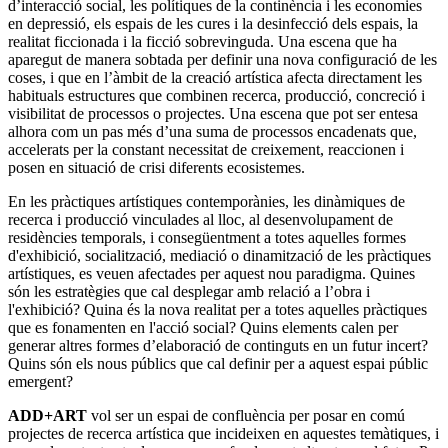
d’interacció social, les polítiques de la continència i les economies
en depressió, els espais de les cures i la desinfecció dels espais, la
realitat ficcionada
i la ficció sobrevinguda. Una escena que ha
aparegut de manera sobtada per definir una nova configuració de les
coses, i que en l’àmbit de la creació artística afecta directament les
habituals estructures que combinen recerca, producció, concreció i
visibilitat de processos o projectes. Una escena que pot ser entesa
alhora com un pas més d’una suma de processos encadenats que,
accelerats per la constant necessitat de creixement, reaccionen i
posen en situació de crisi diferents ecosistemes.
En les pràctiques artístiques contemporànies, les dinàmiques de
recerca i producció vinculades al lloc, al desenvolupament de
residències temporals, i consegüentment a totes aquelles formes
d'exhibició, socialització, mediació o dinamització de les pràctiques
artístiques, es veuen afectades per aquest nou paradigma. Quines
són les estratègies que cal desplegar amb relació a l’obra i
l'exhibició? Quina és la nova realitat per a totes aquelles pràctiques
que es fonamenten en l'acció social? Quins elements calen per
generar altres formes d’elaboració de continguts en un futur incert?
Quins són els nous públics que cal definir per a aquest espai públic
emergent?
ADD+ART
vol ser un espai de confluència per posar en comú
projectes de recerca artística que incideixen en aquestes temàtiques, i